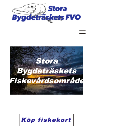
Stora
Bygdeträskets
Fiskevårdsområde
Köp fiskekort